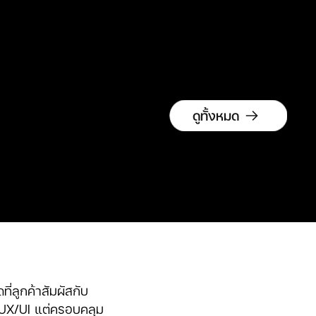
ดูทั้งหมด
่ลูกค้าสัมผัสกับ
บ UX/UI แต่ครอบคลุม