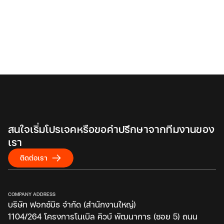
บริหารจัดการงานบริการหลังการขาย งานซ่อมบำรุง และ
บริการลูกค้าได้อย่างมีประสิทธิภาพ เพิ่มความพึงพอใจและลด
ต้นทุน
อ่านเพิ่มเติม
สนใจเริ่มโปรเจคหรือขอคำปรึกษาจากทีมงานของ
เรา
ติดต่อเรา
COMPANY ADDRESS
บริษัท ฟอกซ์บิธ จำกัด (สำนักงานใหญ่)
1104/264 โครงการโนเบิล คิวบ์ พัฒนาการ (ซอย 5) ถนน