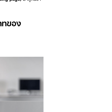
เภทของ