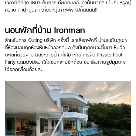
เวลาที่ดีที่สุด เหมาะกับการเที่ยวทะเลอันดามันมากๆ เน้นกินหรูอยู่
สบาย ดำน้ำดูปลา เที่ยวหมู่เกาะพีพี ไปกั๊นนนน!!
นอนพักที่บ้าน Ironman
สำหรับการ Outing บริษัท ครั้งนี้ เราเลือกพักที่ บ้านหรูในภูเขา
ที่ห้องนอนทุกห้องหันหน้าออกทะเล ดังนั้นทุกคนจะตื่นมาเห็นวิว
ทะเลที่สวยงาม มีสระว่ายน้ำ ที่เหมาะกับการจัด Private Pool
Party แถมยังมีสปาให้ผ่อนคลายอีกด้วย อย่าลืมถ่ายรูปมุมเก๋ๆ
ไว้อวดเพื่อนด้วยล่ะ