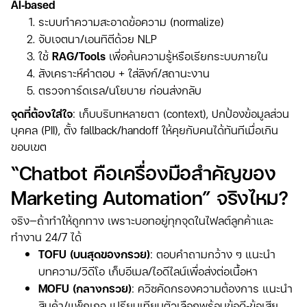
AI‑based
ระบบทำความสะอาดข้อความ (normalize)
จับเจตนา/เอนทิตีด้วย NLP
ใช้
RAG/Tools
เพื่อค้นความรู้หรือเรียกระบบภายใน
สังเคราะห์คำตอบ + ใส่ลิงก์/สถานะงาน
ตรวจการ์ดเรล/นโยบาย ก่อนส่งกลับ
จุดที่ต้องใส่ใจ
: เก็บบริบทหลายตา (context), ปกป้องข้อมูลส่วน
บุคคล (PII), ตั้ง fallback/handoff ให้คุยกับคนได้ทันทีเมื่อเกิน
ขอบเขต
“Chatbot คือเครื่องมือสำคัญของ
Marketing Automation” จริงไหม?
จริง—ถ้าทำให้ถูกทาง เพราะบอทอยู่ทุกจุดในไฟลต์ลูกค้าและ
ทำงาน 24/7 ได้
TOFU (บนสุดของกรวย)
: ตอบคำถามกว้าง ๆ แนะนำ
บทความ/วิดีโอ เก็บอีเมล/ไอดีไลน์เพื่อส่งต่อเนื้อหา
MOFU (กลางกรวย)
: ควิซคัดกรองความต้องการ แนะนำ
สินค้า/แพ็กเกจ เปรียบเทียบตัวเลือกพร้อมข้อดี‑ข้อเสีย