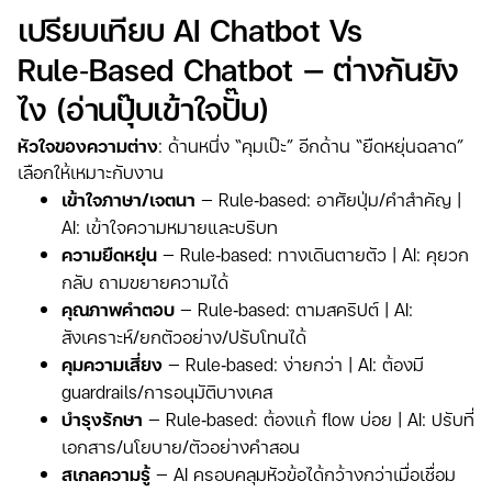
เปรียบเทียบ AI Chatbot Vs
Rule‑based Chatbot — ต่างกันยัง
ไง (อ่านปุ๊บเข้าใจปั๊บ)
หัวใจของความต่าง
: ด้านหนึ่ง “คุมเป๊ะ” อีกด้าน “ยืดหยุ่นฉลาด”
เลือกให้เหมาะกับงาน
เข้าใจภาษา/เจตนา
— Rule‑based: อาศัยปุ่ม/คำสำคัญ |
AI: เข้าใจความหมายและบริบท
ความยืดหยุ่น
— Rule‑based: ทางเดินตายตัว | AI: คุยวก
กลับ ถามขยายความได้
คุณภาพคำตอบ
— Rule‑based: ตามสคริปต์ | AI:
สังเคราะห์/ยกตัวอย่าง/ปรับโทนได้
คุมความเสี่ยง
— Rule‑based: ง่ายกว่า | AI: ต้องมี
guardrails/การอนุมัติบางเคส
บำรุงรักษา
— Rule‑based: ต้องแก้ flow บ่อย | AI: ปรับที่
เอกสาร/นโยบาย/ตัวอย่างคำสอน
สเกลความรู้
— AI ครอบคลุมหัวข้อได้กว้างกว่าเมื่อเชื่อม