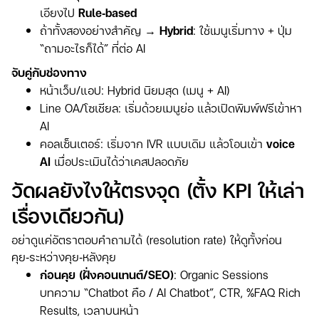
เอียงไป
Rule‑based
ถ้าทั้งสองอย่างสำคัญ →
Hybrid
: ใช้เมนูเริ่มทาง + ปุ่ม
“ถามอะไรก็ได้” ที่ต่อ AI
จับคู่กับช่องทาง
หน้าเว็บ/แอป: Hybrid นิยมสุด (เมนู + AI)
Line OA/โซเชียล: เริ่มด้วยเมนูย่อ แล้วเปิดพิมพ์ฟรีเข้าหา
AI
คอลเซ็นเตอร์: เริ่มจาก IVR แบบเดิม แล้วโอนเข้า
voice
AI
เมื่อประเมินได้ว่าเคสปลอดภัย
วัดผลยังไงให้ตรงจุด (ตั้ง KPI ให้เล่า
เรื่องเดียวกัน)
อย่าดูแค่อัตราตอบคำถามได้ (resolution rate) ให้ดูทั้งก่อน
คุย‑ระหว่างคุย‑หลังคุย
ก่อนคุย (ฝั่งคอนเทนต์/SEO)
: Organic Sessions
บทความ “Chatbot คือ / AI Chatbot”, CTR, %FAQ Rich
Results, เวลาบนหน้า