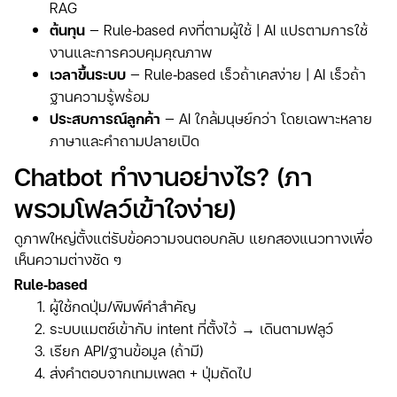
RAG
ต้นทุน
— Rule‑based คงที่ตามผู้ใช้ | AI แปรตามการใช้
งานและการควบคุมคุณภาพ
เวลาขึ้นระบบ
— Rule‑based เร็วถ้าเคสง่าย | AI เร็วถ้า
ฐานความรู้พร้อม
ประสบการณ์ลูกค้า
— AI ใกล้มนุษย์กว่า โดยเฉพาะหลาย
ภาษาและคำถามปลายเปิด
Chatbot ทำงานอย่างไร? (ภา
พรวมโฟลว์เข้าใจง่าย)
ดูภาพใหญ่ตั้งแต่รับข้อความจนตอบกลับ แยกสองแนวทางเพื่อ
เห็นความต่างชัด ๆ
Rule‑based
ผู้ใช้กดปุ่ม/พิมพ์คำสำคัญ
ระบบแมตช์เข้ากับ intent ที่ตั้งไว้ → เดินตามฟลูว์
เรียก API/ฐานข้อมูล (ถ้ามี)
ส่งคำตอบจากเทมเพลต + ปุ่มถัดไป