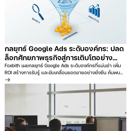
กลยุทธ์ Google Ads ระดับองค์กร: ปลด
ล็อกศักยภาพธุรกิจสู่การเติบโตอย่าง
ยั่งยืน
Foxbith เผยกลยุทธ์ Google Ads ระดับองค์กรที่แม่นยำ เพิ่ม
ROI สร้างการรับรู้ และขับเคลื่อนยอดขายอย่างยั่งยืน ค้นพบ
แนวทางยกระดับธุรกิจของคุณในยุคดิจิทัล
อ่านเพิ่มเติม