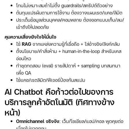
โทนไม่เหมาะสมถ้าไม่ตั้ง guardrails/สคริปต์ตัวอย่าง
ต้นทุนแปรผันตามการใช้งาน ต้องวางแผนเรต/แคช/ลิมิต
ประเด็นข้อมูลส่วนบุคคล/คอมพลาย ต้องออกแบบเก็บ/ลบ/
เข้าถึงให้ปลอดภัย
คุมความเสี่ยงยังไงให้มั่นใจ
ใช้
RAG
จากแหล่งความรู้ที่เชื่อถือ + ใส่อ้างอิง/ลิงก์กลับ
ตั้งนโยบาย/คำสั่งห้าม + human‑in‑the‑loop สำหรับเคส
อ่อนไหว
ทำชุดทดสอบ (eval) รายสัปดาห์ + sampling บทสนทนา
เพื่อ QA
ใช้แคช/เรตลิมิต/ฟีเจอร์ป้องกันสแปม
AI Chatbot คือก้าวต่อไปของการ
บริการลูกค้าอัตโนมัติ (ทิศทางข้าง
หน้า)
Omnichannel จริงจัง
: เว็บ/โซเชียล/แอป/คอล พูดคุยต่อ
เนื่องไม่ขาดตอน