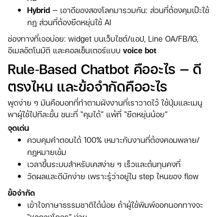
Hybrid
— เอาดีของสองโลกมารวมกัน: ส่วนที่ต้องคุมเป๊ะใช้
กฎ ส่วนที่ต้องยืดหยุ่นใช้ AI
ช่องทางที่เจอบ่อย: widget บนเว็บไซต์/แอป, Line OA/FB/IG,
อีเมลอัตโนมัติ และคอลเซ็นเตอร์แบบ
voice bot
Rule‑based Chatbot คืออะไร — ดี
ตรงไหน และข้อจำกัดคืออะไร
พูดง่าย ๆ มันคือบอทที่ทำตามผังงานที่เราวาดไว้ ใช้ปุ่มและเมนู
พาผู้ใช้ไปทีละขั้น ชนะที่ “คุมได้” แพ้ที่ “ยืดหยุ่นน้อย”
จุดเด่น
ควบคุมคำตอบได้ 100% เหมาะกับงานที่ต้องคอมพลาย/
กฎหมายเข้ม
เวลาขึ้นระบบสำหรับเคสง่าย ๆ เร็วและต้นทุนคงที่
วัดผลและดีบักง่าย เพราะรู้ว่าอยู่ใน step ไหนของ flow
ข้อจำกัด
เข้าใจภาษาธรรมชาติได้น้อย ถ้าผู้ใช้พิมพ์ออกนอกทางจะ
“หลุดวงโคจร” ง่าย