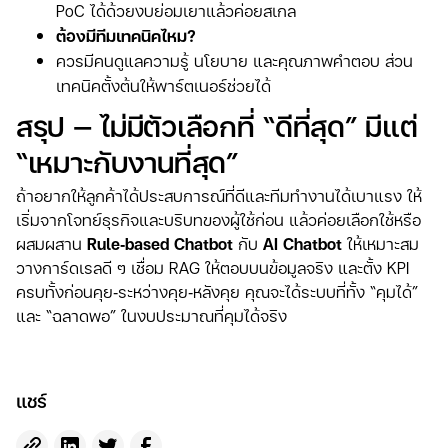
PoC ได้ด้วยงบย่อมเยาแล้วค่อยสเกล
ต้องมีทีมเทคนิคไหม?
ควรมีคนดูแลความรู้ นโยบาย และคุณภาพคำตอบ ส่วน
เทคนิคตั้งต้นให้พาร์ตเนอร์ช่วยได้
สรุป — ไม่มีตัวเลือกที่ “ดีที่สุด” มีแต่
“เหมาะกับงานที่สุด”
ถ้าอยากให้ลูกค้าได้ประสบการณ์ที่ดีและทีมทำงานได้เบาแรง ให้
เริ่มจากโจทย์ธุรกิจและบริบทของผู้ใช้ก่อน แล้วค่อยเลือกใช้หรือ
ผสมผสาน
Rule‑based Chatbot
กับ
AI Chatbot
ให้เหมาะสม
วางการ์ดเรลดี ๆ เชื่อม RAG ให้ตอบบนข้อมูลจริง และตั้ง KPI
ครบทั้งก่อนคุย‑ระหว่างคุย‑หลังคุย คุณจะได้ระบบที่ทั้ง “คุมได้”
และ “ฉลาดพอ” ในงบประมาณที่คุมได้จริง
แชร์