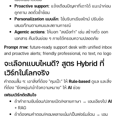
Proactive support
: แจ้งเตือนปัญหาที่เดาได้ แนะนำก่อน
ถูกถาม ลดตั๋วซ้ำซ้อน
Personalization แบบลึก
: ใช้บริบทเรียลไทม์ ปรับข้อ
เสนอ/โทนตามคนและสถานการณ์
Agentic actions
: ให้บอท “ลงมือทำ” เช่น สร้างตั๋ว ออก
เอกสาร คืนเงินย่อย ๆ ภายใต้กรอบความปลอดภัย
Prompt ภาพ:
future‑ready support desk with unified inbox
and proactive alerts; friendly professional, no text, no logo
จะเลือกแบบไหนดี? สูตร Hybrid ที่
เวิร์กในโลกจริง
คำตอบสั้น ๆ: เอาสิ่งที่ต้อง “คุมเป๊ะ” ให้
Rule‑based
ดูแล และสิ่ง
ที่ต้อง “ยืดหยุ่น/เข้าใจความหมาย” ให้
AI
ช่วย
เฟรมเวิร์กตัดสินใจ
ถ้าคำถามซับซ้อน/ปลายเปิด/หลายภาษา → เอนเอียงไป
AI
+ RAG
ถ้าต้องคุมคำตอบ/คอมพลายเข้ม/เป็นฟอร์มล้วน → เอน