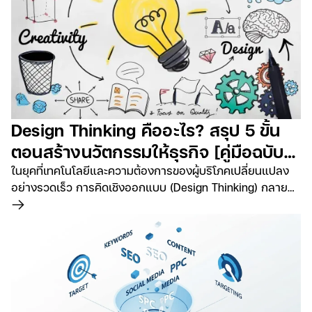
Design Thinking คืออะไร? สรุป 5 ขั้น
ตอนสร้างนวัตกรรมให้ธุรกิจ [คู่มือฉบับ
สมบูรณ์]
ในยุคที่เทคโนโลยีและความต้องการของผู้บริโภคเปลี่ยนแปลง
อย่างรวดเร็ว การคิดเชิงออกแบบ (Design Thinking) กลาย
เป็นเครื่องมือสำคัญที่สามารถช่วยให้ธุรกิจและองค์กรต่างๆ
อ่านเพิ่มเติม
สร้างนวัตกรรมที่ตอบสนองต่อความต้องการของผู้ใช้ได้อย่าง
แท้จริง การทำ Design Thinking ไม่เพียงแต่ช่วยในการสร้าง
ผลิตภัณฑ์และบริการที่มีคุณค่า แต่ยังส่งเสริมให้เกิด
กระบวนการคิดที่ยืดหยุ่นและมีความคิดสร้างสรรค์ที่ไม่เหมือน
ใคร