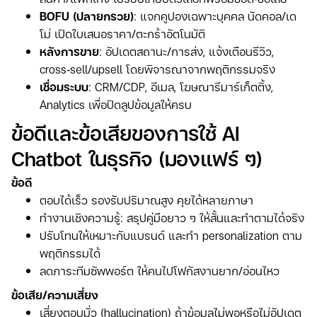
BOFU (ปลายกรวย)
: แจกคูปองเฉพาะบุคคล นัดคอล/เด
โม่ เปิดใบเสนอราคา/ตะกร้าอัตโนมัติ
หลังการขาย
: อัปเดตสถานะ/การส่ง, แจ้งเตือนรีวิว,
cross‑sell/upsell โดยพิจารณาจากพฤติกรรมจริง
เชื่อมระบบ
: CRM/CDP, อีเมล, โฆษณารีมาร์เก็ตติ้ง,
Analytics เพื่อปิดลูปข้อมูลให้ครบ
ข้อดีและข้อเสียของการใช้ AI
Chatbot ในธุรกิจ (มองแฟร์ ๆ)
ข้อดี
ตอบได้เร็ว รองรับปริมาณสูง คุยได้หลายภาษา
ทำงานเชิงความรู้: สรุปคู่มือยาว ๆ ให้สั้นและทำตามได้จริง
ปรับโทนให้เหมาะกับแบรนด์ และทำ personalization ตาม
พฤติกรรมได้
ลดภาระทีมซัพพอร์ต ให้คนไปโฟกัสงานยาก/อ่อนไหว
ข้อเสีย/ความเสี่ยง
เสี่ยงตอบมั่ว (hallucination) ถ้าข้อมูลไม่พอหรือไม่อัปเดต