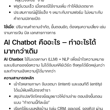
ฟลูว์บวมเร็ว เมื่อกรณีใช้งานเพิ่ม ทำให้อัปเดตยาก
ประสบการณ์ผู้ใช้แข็ง ๆ เหมาะกับงานฟอร์ม ไม่เหมาะกับ
คำถามปลายเปิด
ใช้เมื่อ
: ปริมาณคำถามจำกัด, ขั้นตอนชัด, ต้องคุมความเสี่ยง เช่น
งานการเงิน บิล เอกสารทางการ
AI Chatbot คืออะไร — ทำอะไรได้
มากกว่าเดิม
AI Chatbot
ใช้โมเดลภาษา (LLM) + NLP เพื่อเข้าใจความหมาย
และบริบทของข้อความ ไม่ได้จับแค่คีย์เวิร์ด จึงคุยได้ยืดหยุ่นกว่า
และทำงานเชิงความรู้ได้มากกว่า
ความสามารถหลัก
เข้าใจหลายภาษา จับเจตนา (intent) และเอนทิตี (entity)
ได้แม้พิมพ์ไม่ตรงตำรา
สรุป/แปล/จัดโครงข้อมูลยาวให้อ่านง่าย ตอบเชิงขั้นตอน
แบบ “ทำตามนี้ทีละข้อ”
เรียกใช้ระบบหลังบ้าน (เช่น CRM, ออเดอร์, จองคิว) ผ่าน