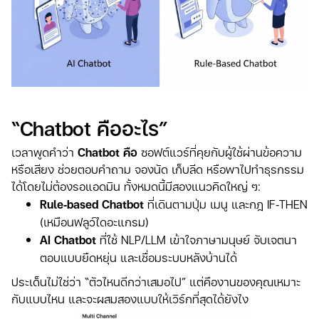
“Chatbot คืออะไร”
เวลาพูดคำว่า
Chatbot คือ
ซอฟต์แวร์ที่คุยกับผู้ใช้ผ่านข้อความ
หรือเสียง ช่วยตอบคำถาม จองนัด เก็บลีด หรือพาไปทำธุรกรรม
ได้โดยไม่ต้องรอแอดมิน ทั้งหมดนี้มีสองแนวคิดใหญ่ ๆ:
Rule‑based Chatbot
ที่เดินตามปุ่ม เมนู และกฎ IF‑THEN
(เหมือนฟลูว์ไดอะแกรม)
AI Chatbot
ที่ใช้ NLP/LLM เข้าใจภาษามนุษย์ จับเจตนา
ตอบแบบยืดหยุ่น และเชื่อมระบบหลังบ้านได้
ประเด็นไม่ใช่ว่า “ตัวไหนดีกว่าเสมอไป” แต่คืองานของคุณเหมาะ
กับแบบไหน และจะผสมสองแบบให้เวิร์กที่สุดได้ยังไง