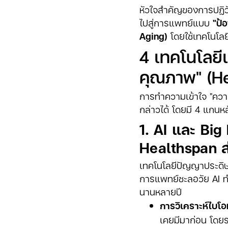
หัวใจสำคัญของการปฏิวัต
ไปสู่การแพทย์แบบ
"ป้
Aging)
โดยใช้เทคโนโลย
4 เทคโนโลยีแ
คุณภาพ" (H
การทำความเข้าใจ "ควา
กล่าวได้ โดยมี 4 แกนห
1. AI และ Big
Healthspan ส
เทคโนโลยีปัญญาประดิษฐ
การแพทย์ชะลอวัย AI ทำ
นานหลายปี
การวิเคราะห์ไบโอ
เคยมีมาก่อน โดย