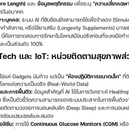
ere Length)
และ
ข้อมูลพฤติกรรม
เพื่อระบุ
"ความเสี่ยงเฉพ
อะไรในอนาคต
าะบุคคล:
ระบบ AI ที่ซับซ้อนยังสามารถใช้เพื่อจำลอง (Simul
กกำลังกาย, หรือใช้ยาเสริม (Longevity Supplements) บาง
ี่คือการทดสอบการรักษาในโลกเสมือนจริงก่อนที่จะลงมือทำจร
ละเป็นส่วนตัว 100%
Tech และ IoT: หน่วยติดตามสุขภาพส
่ใช่แค่ Gadgets นับก้าว แต่เป็น
"ห้องปฏิบัติการขนาดเล็ก"
ที่
นโลกแห่งความเป็นจริง (Real-World Data)
และการฟื้นตัว:
ข้อมูลสำคัญที่ AI ใช้ในการวิเคราะห์ Health
)
ซึ่งเป็นตัวชี้วัดความสามารถของระบบประสาทในการฟื้นตัว
ยติดตามวงจรการนอนหลับลึก (Deep Sleep) และการนอนหลับฝ
รซ่อมแซมเซลล์และสมอง
ลิซึม:
การใช้
Continuous Glucose Monitors (CGM)
หรือ