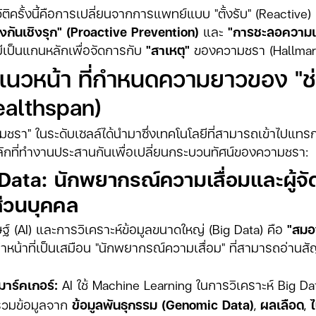
ิครั้งนี้คือการเปลี่ยนจากการแพทย์แบบ "ตั้งรับ" (Reactive) 
องกันเชิงรุก" (Proactive Prevention)
และ
"การชะลอความเ
ีเป็นแกนหลักเพื่อจัดการกับ
"สาเหตุ"
ของความชรา (Hallmark
นวหน้า ที่กำหนดความยาวของ "ช่วง
ealthspan)
มชรา" ในระดับเซลล์ได้นำมาซึ่งเทคโนโลยีที่สามารถเข้าไปแ
ลักที่ทำงานประสานกันเพื่อเปลี่ยนกระบวนทัศน์ของความชรา:
 Data: นักพยากรณ์ความเสื่อมและผู้จ
่วนบุคคล
์ (AI) และการวิเคราะห์ข้อมูลขนาดใหญ่ (Big Data) คือ
"สมอ
หน้าที่เป็นเสมือน "นักพยากรณ์ความเสื่อม" ที่สามารถอ่านส
มาร์คเกอร์:
AI ใช้ Machine Learning ในการวิเคราะห์ Big Data 
รวมข้อมูลจาก
ข้อมูลพันธุกรรม (Genomic Data)
,
ผลเลือด
,