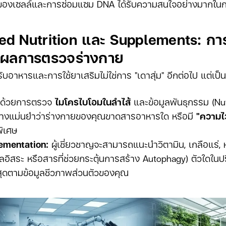
องเซลล์และการซ่อมแซม DNA ได้รับความสนใจอย่างมากในการ
zed Nutrition และ Supplements: กา
ผลการตรวจร่างกาย
ับอาหารและการใช้ยาเสริมไม่ใช่การ "เดาสุ่ม" อีกต่อไป แต่เป
ด้วยการตรวจ
ไมโครไบโอมในลำไส้
และข้อมูลพันธุกรรม (Nu
างแม่นยำว่าร่างกายของคุณขาดสารอาหารใด หรือมี
"ความไว
พิเศษ
ementation:
ผู้เชี่ยวชาญจะสามารถแนะนำวิตามิน, เกลือแร่,
ูลอิสระ หรือสารที่ช่วยกระตุ้นการสร้าง Autophagy) ตัวใดในปร
ี่สุดตามข้อมูลชีวภาพส่วนตัวของคุณ