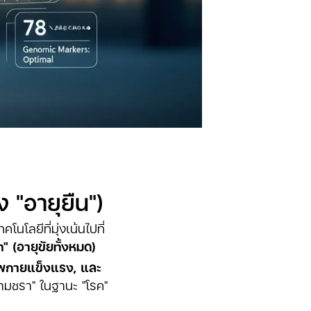
 "อายุยืน")
โลยีที่มุ่งเน้นไปที่
" (อายุขัยทั้งหมด)
ขภาพกายแข็งแรง, และ
ความชรา" ในฐานะ "โรค"