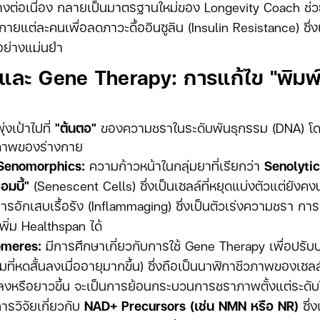
่างต่อเนื่อง กลายเป็นมาตรฐานใหม่ของ Longevity Coach ช่
กายแต่ละคนเพื่อลดภาวะดื้ออินซูลิน (Insulin Resistance) ซึ่ง
อย่างแม่นยำ
ละ Gene Therapy: การแก้ไข "พิมพ์เข
่งเป้าไปที่
"ต้นตอ"
ของความชราในระดับพันธุกรรม (DNA) โดยพ
วภาพของร่างกาย
 Senomorphics:
ความก้าวหน้าในกลุ่มยาที่เรียกว่า
Senolyti
อมบี้"
(Senescent Cells) ซึ่งเป็นเซลล์ที่หยุดแบ่งตัวแต่ยั
ารอักเสบเรื้อรัง (Inflammaging) ซึ่งเป็นตัวเร่งความชรา การ
พิ่ม Healthspan ได้
omeres:
มีการศึกษาเกี่ยวกับการใช้ Gene Therapy เพื่อปรับ
่หดสั้นลงเมื่ออายุมากขึ้น) ซึ่งถือเป็นนาฬิกาชีวภาพของเซลล์
นลงหรือยาวขึ้น จะเป็นการย้อนกระบวนการชราภาพตั้งแต่ระดับ
ารวิจัยเกี่ยวกับ
NAD+ Precursors (เช่น NMN หรือ NR)
ซึ่