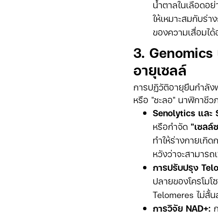
น้ำตาลในเลือดอย
ให้เหมาะสมกับร่าง
ของความเสื่อมได้
3. Genomics แ
อายุเซลล์
การปฏิวัติอายุยืนกำลังพุ
หรือ "ชะลอ" นาฬิกาชี
Senolytics และ
หรือกำจัด
"เซลล์ซ
ทำให้ร่างกายเกิดก
หวังว่าจะสามารถเ
การปรับปรุง Tel
ปลายของโครโมโซมที
Telomeres ไม่สั้
การวิจัย NAD+:
ก