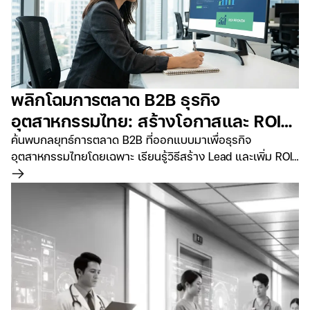
พลิกโฉมการตลาด B2B ธุรกิจ
อุตสาหกรรมไทย: สร้างโอกาสและ ROI
ด้วยงบประมาณที่จำกัด
ค้นพบกลยุทธ์การตลาด B2B ที่ออกแบบมาเพื่อธุรกิจ
อุตสาหกรรมไทยโดยเฉพาะ เรียนรู้วิธีสร้าง Lead และเพิ่ม ROI
อย่างมีประสิทธิภาพ แม้มีงบประมาณจำกัด เริ่มต้นการ
อ่านเพิ่มเติม
เปลี่ยนแปลงดิจิทัลของคุณวันนี้