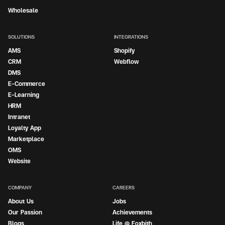
Wholesale
SOLUTIONS
INTEGRATIONS
AMS
Shopify
CRM
Webflow
DMS
E-Commerce
E-Learning
HRM
Intranet
Loyalty App
Marketplace
OMS
Website
COMPANY
CAREERS
About Us
Jobs
Our Passion
Achievements
Blogs
Life @ Foxbith