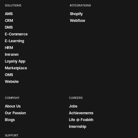
SOLUTIONS
INTEGRATIONS
AMS
Shopify
CRM
Webflow
DMS
E-Commerce
E-Learning
HRM
Intranet
Loyalty App
Marketplace
OMS
Website
COMPANY
CAREERS
About Us
Jobs
Our Passion
Achievements
Blogs
Life @ Foxbith
Internship
Internship
SUPPORT