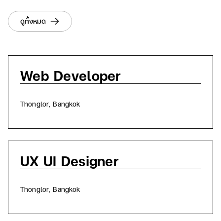
ดูทั้งหมด
Web Developer
อ
Thonglor, Bangkok
UX UI Designer
อ
Thonglor, Bangkok