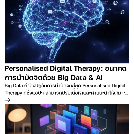
Personalised Digital Therapy: อนาคต
การบำบัดจิตด้วย Big Data & AI
Big Data กำลังปฏิวัติการบำบัดจิตสู่ยุค Personalised Digital
Therapy ที่ซึ่งแอปฯ สามารถปรับเนื้อหาและคำแนะนำให้เหมาะ
กับผู้ใช้แต่ละคนได้แบบ real-time
อ่านเพิ่มเติม