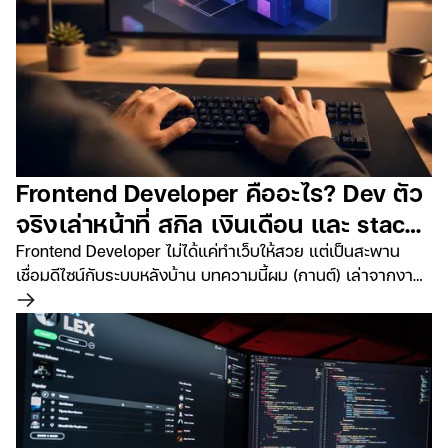
Frontend Developer คืออะไร? Dev ตัว
จริงเล่าหน้าที่ สกิล เงินเดือน และ stack
ที่ใช้ส่งงานจริงปี 2026
Frontend Developer ไม่ได้แค่ทำเว็บให้สวย แต่เป็นสะพาน
เชื่อมดีไซน์กับระบบหลังบ้าน บทความนี้ผม (กานต์) เล่าจากงาน
จริงที่ Foxbith ว่าตำแหน่งนี้ทำอะไร ต้องมีสกิลอะไร เงินเดือน
อ่านเพิ่มเติม
ช่วงไหน และทีมเราเลือก stack ยังไงในงานจริงปี 2026