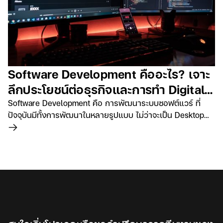
Software Development คืออะไร? เจาะ
ลึกประโยชน์ต่อธุรกิจและการทำ Digital
Transformation
Software Development คือ การพัฒนาระบบซอฟต์แวร์ ที่
ปัจจุบันมีทั้งการพัฒนาในหลายรูปแบบ ไม่ว่าจะเป็น Desktop
Tablet PC TV และยังแตกย่อยไปในแต่ละระบบปฏิบัติการต่างๆ
อ่านเพิ่มเติม