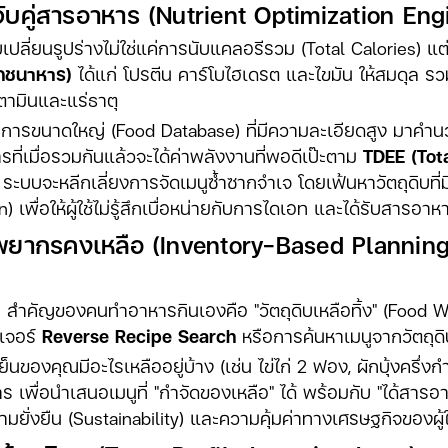
จับคู่สารอาหาร (Nutrient Optimization Eng
ปลี่ยนรูปร่างไม่ใช่แค่การนับแคลอรีรวม (Total Calories) แ
ภชนาหาร)
ได้แก่ โปรตีน คาร์โบไฮเดรต และไขมัน ให้สมดุล ร
ตามินและแร่ธาตุ
นาการขนาดใหญ่ (Food Database) ที่มีความละเอียดสูง มาคำ
ี่เมื่อรวมกันแล้วจะได้ค่าพลังงานที่พอดีเป๊ะตาม
TDEE (Tot
้ ระบบจะหลีกเลี่ยงการจัดเมนูซ้ำซากจำเจ โดยเฟ้นหาวัตถุดิบที
 เพื่อให้ผู้ใช้ไม่รู้สึกเบื่อหน่ายกับการไดเอท และได้รับสาร
ัพยากรคงเหลือ (Inventory-Based Plannin
t) สำคัญของคนทำอาหารกินเองคือ "วัตถุดิบเหลือทิ้ง" (Foo
ีเจอร์
Reverse Recipe Search
หรือการค้นหาเมนูจากวัตถุดิบท
เย็นของคุณมีอะไรเหลืออยู่บ้าง (เช่น ไข่ไก่ 2 ฟอง, ผักบุ้งครึ่
เพื่อนำเสนอเมนูที่ "กำจัดของเหลือ" ได้ พร้อมกับ "ได้สาร
ความยั่งยืน (Sustainability) และความคุ้มค่าทางเศรษฐกิจของผู้