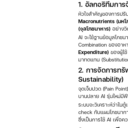
1. อัลกอริทึมการ
หัวใจสำคัญของการปรับเ
Macronutrients (มหโ
(จุลโภชนาหาร)
อย่างวิ
AI จะใช้ฐานข้อมูลโภช
Combination ของอาหารท
Expenditure)
ของผู้ใช
มาทดแทน (Substitution)
2. การจัดการทร
Sustainability)
จุดเจ็บปวด (Pain Poin
บานปลาย AI รุ่นใหม่มีฟ
ระบบจะวิเคราะห์ว่าในตู้
check กับแผนโภชนาการ 
ซึ่งเป็นการใช้ AI เพื่อ