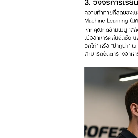
3. วงจรการเรียน
ความท้าทายที่สุดของแผน
Machine Learning ในก
หากคุณกดข้ามเมนู "สลัด
เบื่ออาหารคลีนจืดชืด แล
อกไก่" หรือ "ยำทูน่า" แ
สามารถจัดตารางอาหารล