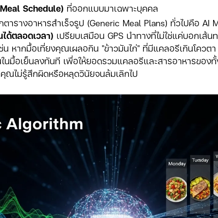
(Meal Schedule)
ที่ออกแบบมาเฉพาะบุคคล
ารางอาหารสำเร็จรูป (Generic Meal Plans) ทั่วไปคือ AI M
ยนได้ตลอดเวลา)
เปรียบเสมือน GPS นำทางที่ไม่ใช่แค่บอกเส้
ด เช่น หากมื้อเที่ยงคุณเผลอกิน "ข้าวมันไก่" ที่มีแคลอรีเกินโ
ในมื้อเย็นลงทันที เพื่อให้ยอดรวมแคลอรีและสารอาหารของทั้งว
ุณไม่รู้สึกผิดหรือหลุดวินัยจนล้มเลิกไป