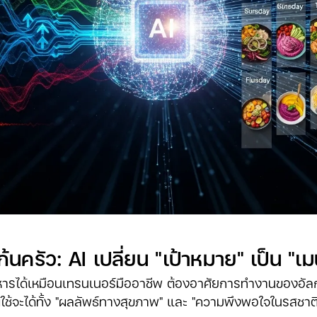
รัว: AI เปลี่ยน "เป้าหมาย" เป็น "เมน
ารได้เหมือนเทรนเนอร์มืออาชีพ ต้องอาศัยการทำงานของอัลกอ
่าผู้ใช้จะได้ทั้ง "ผลลัพธ์ทางสุขภาพ" และ "ความพึงพอใจในรสชาติ