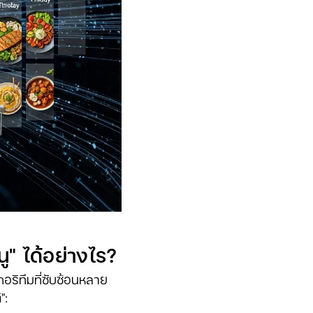
ู" ได้อย่างไร?
ริทึมที่ซับซ้อนหลาย
":