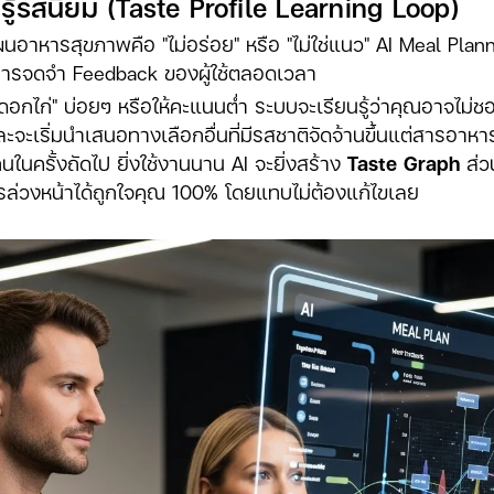
รู้รสนิยม (Taste Profile Learning Loop)
อาหารสุขภาพคือ "ไม่อร่อย" หรือ "ไม่ใช่แนว" AI Meal Planni
ารจดจำ Feedback ของผู้ใช้ตลอดเวลา
อกไก่" บ่อยๆ หรือให้คะแนนต่ำ ระบบจะเรียนรู้ว่าคุณอาจไม่ชอบ
ะจะเริ่มนำเสนอทางเลือกอื่นที่มีรสชาติจัดจ้านขึ้นแต่สารอาหาร
ทนในครั้งถัดไป ยิ่งใช้งานนาน AI จะยิ่งสร้าง
Taste Graph
ส่ว
่วงหน้าได้ถูกใจคุณ 100% โดยแทบไม่ต้องแก้ไขเลย