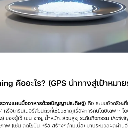
ing คืออะไร? (GPS นำทางสู่เป้าหมาย
ารวางแผนมื้ออาหารด้วยปัญญาประดิษฐ์)
คือ ระบบอัจฉริยะที่
 หรือเทรนเนอร์ส่วนตัวที่เชี่ยวชาญเรื่องการกินโดยเฉพาะ 
 ของผู้ใช้ เช่น อายุ, น้ำหนัก, ส่วนสูง, ระดับกิจกรรม (Activi
าพ (เช่น ลดไขมัน หรือ สร้างกล้ามเนื้อ) มาประมวลผลผ่านอัลก