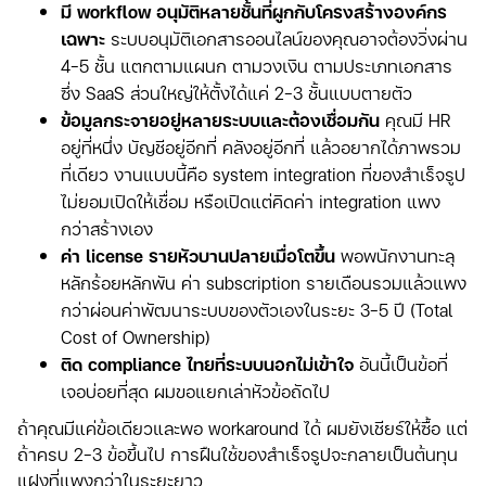
มี workflow อนุมัติหลายชั้นที่ผูกกับโครงสร้างองค์กร
เฉพาะ
ระบบอนุมัติเอกสารออนไลน์ของคุณอาจต้องวิ่งผ่าน
4-5 ชั้น แตกตามแผนก ตามวงเงิน ตามประเภทเอกสาร
ซึ่ง SaaS ส่วนใหญ่ให้ตั้งได้แค่ 2-3 ชั้นแบบตายตัว
ข้อมูลกระจายอยู่หลายระบบและต้องเชื่อมกัน
คุณมี HR
อยู่ที่หนึ่ง บัญชีอยู่อีกที่ คลังอยู่อีกที่ แล้วอยากได้ภาพรวม
ที่เดียว งานแบบนี้คือ system integration ที่ของสำเร็จรูป
ไม่ยอมเปิดให้เชื่อม หรือเปิดแต่คิดค่า integration แพง
กว่าสร้างเอง
ค่า license รายหัวบานปลายเมื่อโตขึ้น
พอพนักงานทะลุ
หลักร้อยหลักพัน ค่า subscription รายเดือนรวมแล้วแพง
กว่าผ่อนค่าพัฒนาระบบของตัวเองในระยะ 3-5 ปี (Total
Cost of Ownership)
ติด compliance ไทยที่ระบบนอกไม่เข้าใจ
อันนี้เป็นข้อที่
เจอบ่อยที่สุด ผมขอแยกเล่าหัวข้อถัดไป
ถ้าคุณมีแค่ข้อเดียวและพอ workaround ได้ ผมยังเชียร์ให้ซื้อ แต่
ถ้าครบ 2-3 ข้อขึ้นไป การฝืนใช้ของสำเร็จรูปจะกลายเป็นต้นทุน
แฝงที่แพงกว่าในระยะยาว