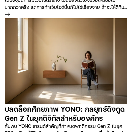
มากกว่าครึ่ง แต่การทำเว็บไซต์นั้นก็ไม่ใช่เรื่องง่าย ถ้าจะให้ดีทีม
จะต้องมีความชำนาญ ไม่ใช่แค่ทำเว็บได้ แต่ต้องเชี่ยวชาญทั้ง
อ่านเพิ่มเติม
การออกแบบ (Design) การขาย (Marketing), และการพัฒนา
เว็บไซต์ (Development)
ปลดล็อกศักยภาพ YONO: กลยุทธ์ดึงดูด
Gen Z ในยุคดิจิทัลสำหรับองค์กร
ค้นพบ YONO เทรนด์สำคัญที่กำหนดพฤติกรรม Gen Z ในยุค