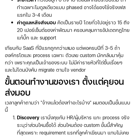
ทำเฉพาะโมดูลเดียวแบบ phased อาจได้ของใช้จริงเฟส
แรกใน 3-4 เดือน
ค่าดูแลหลังส่งมอบ
คิดเป็นรายปี โดยทั่วไปอยู่ราว 15 ถึง
20 เปอร์เซ็นต์ของค่าพัฒนา ครอบคลุมการอัปเดตกฎไทย
แก้บั๊ก และ support
เทียบกับ SaaS ที่ปีแรกถูกกว่าเสมอ แต่พอครบปีที่ 3-5 ถ้า
องค์กรโตและ process เฉพาะ ตัวเลข custom มักกลับมาคุ้ม
กว่า เพราะคุณเป็นเจ้าของระบบ ไม่มีค่ารายหัวที่ไต่ขึ้นเรื่อยๆ
และไม่โดนบังคับ migrate ตามใจ vendor
ขั้นตอนทำงานของเรา ตั้งแต่คุยจน
ส่งมอบ
เวลาลูกค้าถามว่า "จ้างแล้วต้องทำอะไรบ้าง" ผมตอบเป็นขั้นแบบ
นี้
Discovery
เรานั่งคุยกับ HR/ผู้บริหาร แกะ process จริง
ระบุว่าส่วนไหนซื้อได้ ส่วนไหนต้อง custom ขั้นนี้สำคัญ
ที่สุดเพราะ requirement แรกที่ลูกค้าเขียนมา แทบไม่เคย