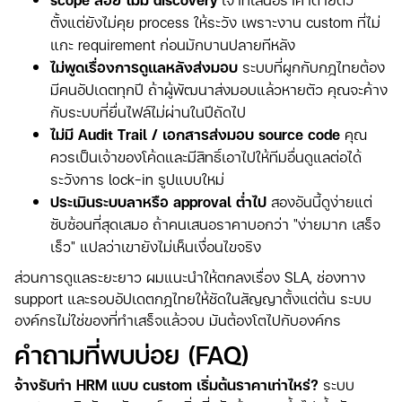
ตั้งแต่ยังไม่คุย process ให้ระวัง เพราะงาน custom ที่ไม่
แกะ requirement ก่อนมักบานปลายทีหลัง
ไม่พูดเรื่องการดูแลหลังส่งมอบ
ระบบที่ผูกกับกฎไทยต้อง
มีคนอัปเดตทุกปี ถ้าผู้พัฒนาส่งมอบแล้วหายตัว คุณจะค้าง
กับระบบที่ยื่นไฟล์ไม่ผ่านในปีถัดไป
ไม่มี Audit Trail / เอกสารส่งมอบ source code
คุณ
ควรเป็นเจ้าของโค้ดและมีสิทธิ์เอาไปให้ทีมอื่นดูแลต่อได้
ระวังการ lock-in รูปแบบใหม่
ประเมินระบบลาหรือ approval ต่ำไป
สองอันนี้ดูง่ายแต่
ซับซ้อนที่สุดเสมอ ถ้าคนเสนอราคาบอกว่า "ง่ายมาก เสร็จ
เร็ว" แปลว่าเขายังไม่เห็นเงื่อนไขจริง
ส่วนการดูแลระยะยาว ผมแนะนำให้ตกลงเรื่อง SLA, ช่องทาง
support และรอบอัปเดตกฎไทยให้ชัดในสัญญาตั้งแต่ต้น ระบบ
องค์กรไม่ใช่ของที่ทำเสร็จแล้วจบ มันต้องโตไปกับองค์กร
คำถามที่พบบ่อย (FAQ)
จ้างรับทำ HRM แบบ custom เริ่มต้นราคาเท่าไหร่?
ระบบ