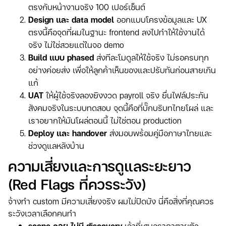
ตรงกับหน้างานจริง 100 เปอร์เซ็นต์
Design และ data model
ออกแบบโครงข้อมูลและ UX
ตรงนี้คือจุดที่ผมในฐานะ frontend ลงไปทำให้ใช้งานได้
จริง ไม่ใช่สวยแต่ในจอ demo
Build แบบ phased
ส่งทีละโมดูลให้ใช้จริง ไม่รอครบทุก
อย่างค่อยส่ง เพื่อให้ลูกค้าเห็นของและปรับทันก่อนสายเกิน
แก้
UAT
ให้ผู้ใช้จริงลองยิงงวด payroll จริง ยื่นไฟล์ประกัน
สังคมจริงในระบบทดสอบ จุดนี้คือที่บั๊กบริบทไทยโผล่ และ
เราอยากให้มันโผล่ตอนนี้ ไม่ใช่ตอน production
Deploy และ handover
ส่งมอบพร้อมคู่มือภาษาไทยและ
ช่วงดูแลหลังบ้าน
ความเสี่ยงและการดูแลระยะยาว
(red Flags ที่ควรระวัง)
จ้างทำ custom มีความเสี่ยงจริง ผมไม่ปิดบัง นี่คือสิ่งที่คุณควร
ระวังเวลาเลือกคนทำ
scope ลอย ไม่มี discovery
เจ้าที่เสนอราคาตายตัว