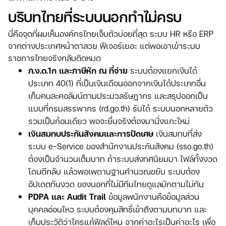
บริบทไทยที่ระบบนอกทำไม่ครบ
นี่คือจุดที่ผมเห็นองค์กรไทยเจ็บตัวบ่อยที่สุด ระบบ HR หรือ ERP
จากต่างประเทศหน้าตาสวย ฟีเจอร์เยอะ แต่พอเอาเข้าระบบ
ราชการไทยจริงกลับติดหมด
ภ.ง.ด.1ก และภาษีหัก ณ ที่จ่าย
ระบบต้องแยกเงินได้
ประเภท 40(1) ที่เป็นเงินเดือนออกจากเงินได้ประเภทอื่น
เก็บคนละคอลัมน์ตามประมวลรัษฎากร และสรุปออกเป็น
แบบที่กรมสรรพากร (rd.go.th) รับได้ ระบบนอกหลายตัว
รวมเป็นก้อนเดียว พอจะยื่นจริงต้องมานั่งแกะใหม่
เงินสมทบประกันสังคมและการปัดเศษ
เงินสมทบที่ส่ง
ระบบ e-Service ของสำนักงานประกันสังคม (sso.go.th)
ต้องเป็นจำนวนเต็มบาท ถ้าระบบส่งทศนิยมมา ไฟล์ทั้งงวด
โดนตีกลับ แล้วพอเพดานฐานคำนวณขยับ ระบบต้อง
อัปเดตทันงวด ของนอกที่ไม่มีทีมไทยดูแลมักตามไม่ทัน
PDPA และ Audit Trail
ข้อมูลพนักงานคือข้อมูลส่วน
บุคคลอ่อนไหว ระบบต้องคุมสิทธิ์เข้าถึงตามบทบาท และ
เก็บประวัติว่าใครแก้ฟิลด์ไหน จากค่าอะไรเป็นค่าอะไร เพื่อ