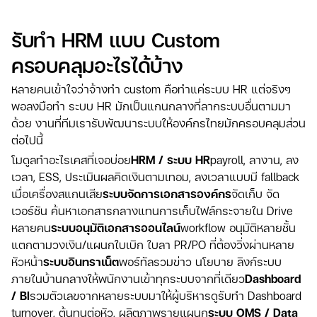
รับทำ HRM แบบ Custom
ครอบคลุมอะไรได้บ้าง
หลายคนเข้าใจว่าจ้างทำ custom คือทำแค่ระบบ HR แต่จริงๆ
พอลงมือทำ ระบบ HR มักเป็นแกนกลางที่ลากระบบอื่นตามมา
ด้วย งานที่ทีมเรารับพัฒนาระบบให้องค์กรไทยมักครอบคลุมส่วน
ต่อไปนี้
โมดูลทำอะไรเคสที่เจอบ่อย
HRM / ระบบ HR
payroll, ลางาน, ลง
เวลา, ESS, ประเมินผลคิดเงินตามเทอม, ลงเวลาแบบมี fallback
เมื่อเครื่องสแกนเสีย
ระบบจัดการเอกสารองค์กร
จัดเก็บ จัด
เวอร์ชัน ค้นหาเอกสารกลางแทนการเก็บไฟล์กระจายใน Drive
หลายคน
ระบบอนุมัติเอกสารออนไลน์
workflow อนุมัติหลายชั้น
แตกตามวงเงิน/แผนกใบเบิก ใบลา PR/PO ที่ต้องวิ่งผ่านหลาย
หัวหน้า
ระบบอินทราเน็ต
พอร์ทัลรวมข่าว นโยบาย ลิงก์ระบบ
ภายในบ้านกลางให้พนักงานเข้าทุกระบบจากที่เดียว
Dashboard
/ BI
รวมตัวเลขจากหลายระบบมาให้ผู้บริหารดูรับทำ Dashboard
turnover, ต้นทุนต่อหัว, ผลิตภาพรายแผนก
ระบบ OMS / Data