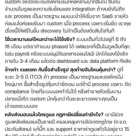
custom จริงจังระดับองค์กรเริ่มที่หลักล้านบาทขึ้นไป ขึ้นกับ
จำนวนโมดูลและความซับซ้อนของ integration ถ้างบยังไม่ถึง
และ process เป็นมาตรฐาน ผมแนะนำให้เริ่มจาก SaaS รายหัว
ก่อนแล้วค่อยขยับมา custom เมื่อ process เฉพาะเริ่มชัด เราคุย
เรื่องนี้ให้ฟรีในขั้น discovery ไม่จำเป็นต้องตัดสินใจทันที
ใช้เวลานานแค่ไหนกว่าจะได้ใช้จริง?
ระบบเต็มทั่วไปอยู่ที่ 6 ถึง
18 เดือน แต่เราทำแบบ phased ได้ เฟสแรกที่เป็นโมดูลเจ็บที่สุด
(เช่น payroll หรือระบบอนุมัติเอกสารออนไลน์) มักได้ของใช้จริง
ภายใน 3-4 เดือน แล้วต่อ dashboard และ data platform ทีหลัง
จ้างทำ custom กับซื้อสำเร็จรูป สุดท้ายอันไหนคุ้มกว่า?
ดูที่
ระยะ 3-5 ปี (TCO) ถ้า process เป็นมาตรฐานและองค์กรไม่
ใหญ่มาก ซื้อสำเร็จรูปคุ้มกว่าชัดเจน แต่ถ้ามี process เฉพาะ ติด
compliance ไทยที่ระบบนอกทำไม่ได้ หรือค่ารายหัวเริ่มบาน
ปลายเมื่อโต custom มักคุ้มกว่าในระยะยาวเพราะคุณเป็น
เจ้าของระบบเอง
หลังส่งมอบแล้วใครดูแล กฎภาษีเปลี่ยนทำยังไง?
เรามีช่วง
ดูแลหลังส่งมอบเป็นรายปี ครอบคลุมการอัปเดตกฎไทย (ภ.ง.ด.
ประกันสังคม) แก้บั๊ก และ support ราคาค่าดูแลทั่วไปอยู่ราว 15