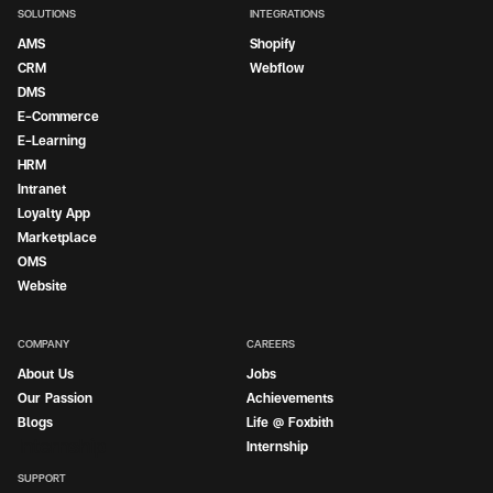
SOLUTIONS
INTEGRATIONS
AMS
Shopify
CRM
Webflow
DMS
E-Commerce
E-Learning
HRM
Intranet
Loyalty App
Marketplace
OMS
Website
COMPANY
CAREERS
About Us
Jobs
Our Passion
Achievements
Blogs
Life @ Foxbith
Internship
Internship
SUPPORT