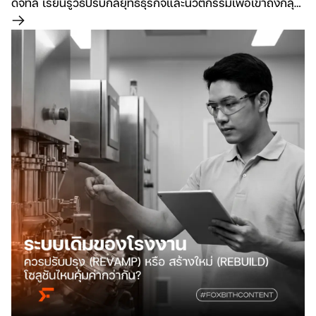
ดิจิทัล เรียนรู้วิธีปรับกลยุทธ์ธุรกิจและนวัตกรรมเพื่อเข้าถึงกลุ่ม
เป้าหมายแห่งอนาคต พร้อมรับมือการเปลี่ยนแปลงอย่างมี
อ่านเพิ่มเติม
ประสิทธิภาพ.