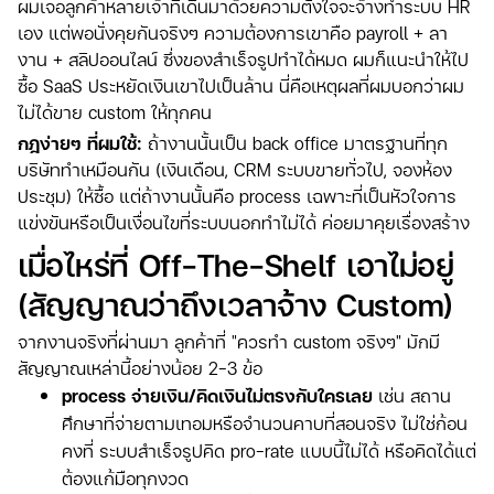
ผมเจอลูกค้าหลายเจ้าที่เดินมาด้วยความตั้งใจจะจ้างทำระบบ HR
เอง แต่พอนั่งคุยกันจริงๆ ความต้องการเขาคือ payroll + ลา
งาน + สลิปออนไลน์ ซึ่งของสำเร็จรูปทำได้หมด ผมก็แนะนำให้ไป
ซื้อ SaaS ประหยัดเงินเขาไปเป็นล้าน นี่คือเหตุผลที่ผมบอกว่าผม
ไม่ได้ขาย custom ให้ทุกคน
กฎง่ายๆ ที่ผมใช้:
ถ้างานนั้นเป็น back office มาตรฐานที่ทุก
บริษัททำเหมือนกัน (เงินเดือน, CRM ระบบขายทั่วไป, จองห้อง
ประชุม) ให้ซื้อ แต่ถ้างานนั้นคือ process เฉพาะที่เป็นหัวใจการ
แข่งขันหรือเป็นเงื่อนไขที่ระบบนอกทำไม่ได้ ค่อยมาคุยเรื่องสร้าง
เมื่อไหร่ที่ Off-The-Shelf เอาไม่อยู่
(สัญญาณว่าถึงเวลาจ้าง Custom)
จากงานจริงที่ผ่านมา ลูกค้าที่ "ควรทำ custom จริงๆ" มักมี
สัญญาณเหล่านี้อย่างน้อย 2-3 ข้อ
process จ่ายเงิน/คิดเงินไม่ตรงกับใครเลย
เช่น สถาน
ศึกษาที่จ่ายตามเทอมหรือจำนวนคาบที่สอนจริง ไม่ใช่ก้อน
คงที่ ระบบสำเร็จรูปคิด pro-rate แบบนี้ไม่ได้ หรือคิดได้แต่
ต้องแก้มือทุกงวด