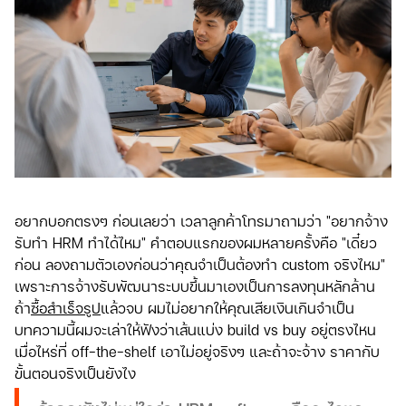
อยากบอกตรงๆ ก่อนเลยว่า เวลาลูกค้าโทรมาถามว่า "อยากจ้าง
รับทำ HRM ทำได้ไหม" คำตอบแรกของผมหลายครั้งคือ "เดี๋ยว
ก่อน ลองถามตัวเองก่อนว่าคุณจำเป็นต้องทำ custom จริงไหม"
เพราะการจ้างรับพัฒนาระบบขึ้นมาเองเป็นการลงทุนหลักล้าน
ถ้า
ซื้อสำเร็จรูป
แล้วจบ ผมไม่อยากให้คุณเสียเงินเกินจำเป็น
บทความนี้ผมจะเล่าให้ฟังว่าเส้นแบ่ง build vs buy อยู่ตรงไหน
เมื่อไหร่ที่ off-the-shelf เอาไม่อยู่จริงๆ และถ้าจะจ้าง ราคากับ
ขั้นตอนจริงเป็นยังไง