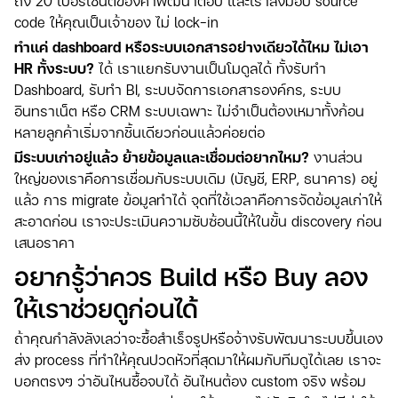
ถึง 20 เปอร์เซ็นต์ของค่าพัฒนาต่อปี และเราส่งมอบ source
code ให้คุณเป็นเจ้าของ ไม่ lock-in
ทำแค่ dashboard หรือระบบเอกสารอย่างเดียวได้ไหม ไม่เอา
HR ทั้งระบบ?
ได้ เราแยกรับงานเป็นโมดูลได้ ทั้งรับทำ
Dashboard, รับทำ BI, ระบบจัดการเอกสารองค์กร, ระบบ
อินทราเน็ต หรือ CRM ระบบเฉพาะ ไม่จำเป็นต้องเหมาทั้งก้อน
หลายลูกค้าเริ่มจากชิ้นเดียวก่อนแล้วค่อยต่อ
มีระบบเก่าอยู่แล้ว ย้ายข้อมูลและเชื่อมต่อยากไหม?
งานส่วน
ใหญ่ของเราคือการเชื่อมกับระบบเดิม (บัญชี, ERP, ธนาคาร) อยู่
แล้ว การ migrate ข้อมูลทำได้ จุดที่ใช้เวลาคือการจัดข้อมูลเก่าให้
สะอาดก่อน เราจะประเมินความซับซ้อนนี้ให้ในขั้น discovery ก่อน
เสนอราคา
อยากรู้ว่าควร Build หรือ Buy ลอง
ให้เราช่วยดูก่อนได้
ถ้าคุณกำลังลังเลว่าจะซื้อสำเร็จรูปหรือจ้างรับพัฒนาระบบขึ้นเอง
ส่ง process ที่ทำให้คุณปวดหัวที่สุดมาให้ผมกับทีมดูได้เลย เราจะ
บอกตรงๆ ว่าอันไหนซื้อจบได้ อันไหนต้อง custom จริง พร้อม