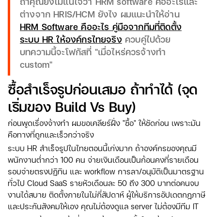
ถ้าคุณยังไม่แน่ใจว่า HRM software คืออะไรและ
ต่างจาก HRIS/HCM ยังไง ผมแนะนำให้อ่าน
HRM Software คืออะไร คู่มือจากทีมที่ติดตั้ง
ระบบ HR ให้องค์กรไทยจริง
ควบคู่ไปด้วย
บทความนี้จะโฟกัสที่ "เมื่อไหร่ควรจ้างทำ
custom"
ซื้อสำเร็จรูปก่อนเสมอ ถ้าทำได้ (จุด
เริ่มของ Build Vs Buy)
ก่อนพูดเรื่องจ้างทำ ผมขอเคลียร์ฝั่ง "ซื้อ" ให้ชัดก่อน เพราะมัน
คือทางที่ถูกและเร็วกว่าจริง
ระบบ HR สำเร็จรูปในไทยตอนนี้เก่งมาก ถ้าองค์กรของคุณมี
พนักงานต่ำกว่า 100 คน จ่ายเงินเดือนเป็นก้อนคงที่รายเดือน
รอบจ่ายตรงปฏิทิน และ workflow การลา/อนุมัติเป็นมาตรฐาน
ทั่วไป Cloud SaaS รายหัวเดือนละ 50 ถึง 300 บาทต่อคนจบ
งานได้สบาย ติดตั้งภายในไม่กี่สัปดาห์ ผู้ให้บริการอัปเดตกฎภาษี
และประกันสังคมให้เอง คุณไม่ต้องดูแล server ไม่ต้องมีทีม IT