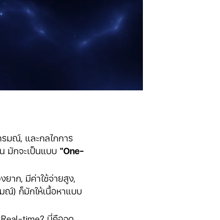
อารมณ์, และกลไกการ
ุบัน มักจะเป็นแบบ
"One-
ยาก, มีค่าใช้จ่ายสูง,
์) ก็มักให้เนื้อหาแบบ
Real-time? นี่คือจุด