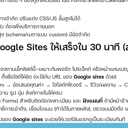
้างจำกัด ปรับแต่ง CSS/JS ขั้นสูงไม่ได้
นตัว ต้องพึ่งบริการภายนอก
นสูง (schema/เมตาแบบ custom) มีข้อจำกัด
oogle Sites ให้เสร็จใน 30 นาที (
 ลองตามเช็กลิสต์นี้—เหมาะกับพอร์ต โปรเจ็กต์ หรือหน้าแคมเป
ั้งชื่อไซต์ให้ชัด (จะใช้กับ URL ของ
Google sites
ด้วย)
ero → ข้อเสนอคุณค่า → ไฮไลต์/ฟีเจอร์ → รีวิว/ผลงาน → 
ความ รูป ปุ่ม ลิงก์ภายในให้ครบ
 Forms) สำหรับติดต่อ/ลงทะเบียน และ
ฝังแผนที่
ถ้ามีหน้าร้
ิทธิ์การเข้าถึง, เชื่อมโดเมน (ทำได้ในภายหลัง), ตรวจบนมือถือ
รูปของ
Google sites
จะช่วยให้เวอร์ชันแรกดูเป็นระเบียบทันที