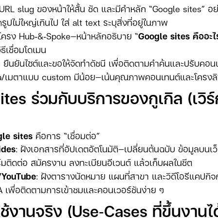
ง URL slug ของหน้าให้สั้น ชัด และมีคำหลัก “Google sites” อ
รูปไม่ใหญ่เกินไป ใส่ alt text ระบุสิ่งที่อยู่ในภาพ
ช้โครง Hub‑&‑Spoke—หน้าหลักอธิบาย “
Google sites คืออะไ
ิธีเชื่อมโดเมน
: ยืนยันไซต์และขอให้จัดทำดัชนี เพื่อติดตามคำค้นและปรับคอนเท
a/เมตาแบบ custom มีน้อย—เน้นคุณภาพคอนเทนต์และโครงล
ites ร่วมกับบริการของกูเกิล (เวิ
le sites
คือการ “เชื่อมต่อ”
ides
: ฝังเอกสารที่อัปเดตอัตโนมัติ—เปลี่ยนต้นฉบับ ข้อมูลบนเว
์มติดต่อ สมัครงาน ลงทะเบียนอีเวนต์ แล้วเก็บผลในชีต
/YouTube
: ฝังตารางนัดหมาย แผนที่สาขา และวิดีโอรีแคปกิ
GA เพื่อติดตามการเข้าชมและคอนเวอร์ชันง่าย ๆ
ช้งานจริง (Use‑cases ที่ขึ้นงานได