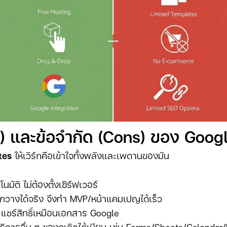
os) และข้อจำกัด (Cons) ของ Goog
tes
ให้เวิร์กคือเข้าใจทั้งพลังและเพดานของมัน
นมัติ ไม่ต้องตั้งเซิร์ฟเวอร์
กวางได้จริง จึงทำ MVP/หน้าแคมเปญได้เร็ว
 แชร์สิทธิ์เหมือนเอกสาร Google
ิการอื่น ๆ ของกูเกิลได้เนียน เช่น Forms/Sheets/Calend