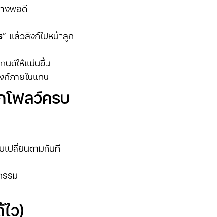
ย่างพอดี
ร
” แล้วลิงก์ไปหน้าลูก
นต์ให้แม่นขึ้น
ิงก์ภายในแทน
ร์กโฟลว์ครบ
็บเปลี่ยนตามทันที
จกรรม
้ไว)