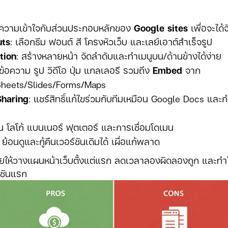
ความเข้าใจกับส่วนประกอบหลักของ
Google sites
เพื่อจะได้
uts
: เลือกธีม ฟอนต์ สี โครงหัวเว็บ และเลย์เอาต์สำเร็จรูป
tion
: สร้างหลายหน้า จัดลำดับและทำเมนูบน/ด้านข้างได้ง่าย
 ข้อความ รูป วิดีโอ ปุ่ม แกลเลอรี รวมถึง
Embed
จาก
heets/Slides/Forms/Maps
Sharing
: แชร์สิทธิ์แก้ไขร่วมกับทีมเหมือน Google Docs แล
น โลโก้ แบนเนอร์ ฟุตเตอร์ และการเชื่อมโดเมน
: ย้อนดูและกู้คืนเวอร์ชันเดิมได้ เผื่อแก้พลาด
ยให้วางแผนหน้าเว็บตั้งแต่แรก ลดเวลาลองผิดลองถูก และทำใ
ร์ชันแรก