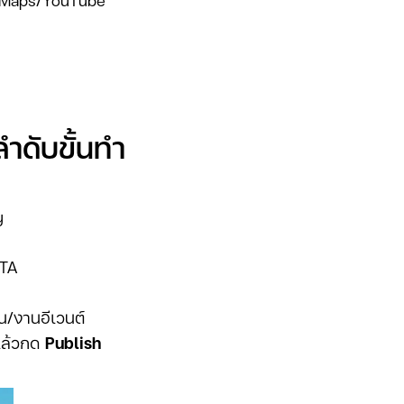
ลำดับขั้นทำ
ญ
CTA
าน/งานอีเวนต์
 แล้วกด
Publish