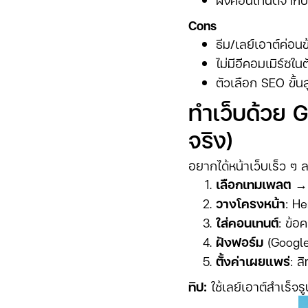
Cons
ธีม/เลย์เอาต์ค่อนข
ไม่มีอีคอมเมิร์ซใ
ตัวเลือก SEO ขั้
ทำเว็บด้วย G
จริง)
อยากได้หน้าเว็บเร็ว ๆ
เลือกเทมเพลต
→ ต
วางโครงหน้า
: H
ใส่คอนเทนต์
: ข้อ
ฝังฟอร์ม
(Google
ตั้งค่าเผยแพร่
: ส
ทิป:
ใช้เลย์เอาต์สำเร็จ