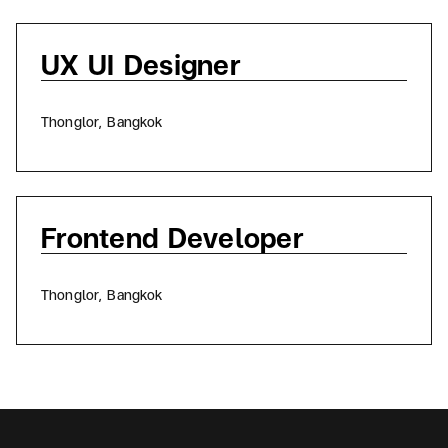
UX UI Designer
อ
Thonglor, Bangkok
Frontend Developer
อ
Thonglor, Bangkok