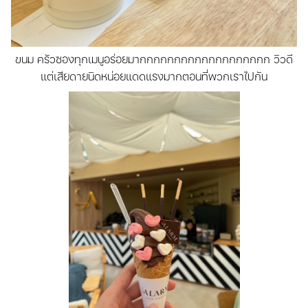
ขนม ครัวซองทุกเมนูอร่อยมากกกกกกกกกกกกกกกกกกก วิวดี
แต่เสียดายนิดหน่อยแดดแรงมากตอนที่พวกเราไปกัน