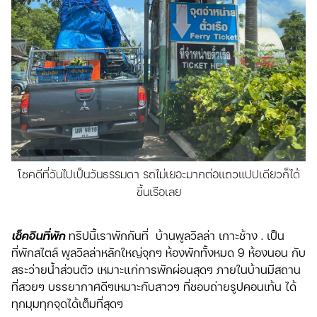
โชคดีที่วันไปเป็นวันธรรมดา รถไม่เยอะมากต่อแถวแปปเดียวก็ได้
ขึ้นเรือเลย
เช็คอินที่พัก
ทริปนี้เราพักกันที่ บ้านพูลวิลล่า เกาะช้าง . เป็น
ที่พักสไตล์ พูลวิลล่าหลักใหญ่จุกๆ ห้องพักทั้งหมด 9 ห้องนอน กับ
สระว่ายน้ำส่วนตัว เหมาะแก่การพักผ่อนสุดๆ ภายในบ้านมีสถาน
ที่สวยๆ บรรยากาศดีๆเหมาะกับสาวๆ ที่ชอบถ่ายรูปคอนเท้น ได้
ทุกมุมทุกจุดได้เต็มที่สุดๆ