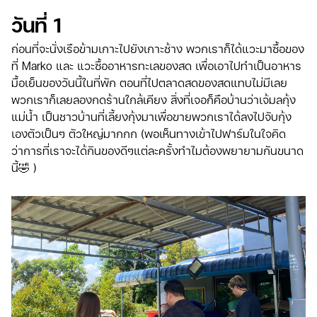
วันที่ 1
ก่อนที่จะนั่งเรือข้ามเกาะไปยังเกาะช้าง พวกเราก็ได้แวะมาซื้อของ
ที่ Marko และ แวะซื้ออาหารทะเลของสด เพื่อเอาไปทำเป็นอาหาร
มื้อเย็นของวันนี้ในที่พัก ตอนที่ไปตลาดสดของสดแทบไม่มีเลย
พวกเราก็เลยลองกดร้านใกล้เคียง สิ่งที่เจอก็คือบ้านว่าเจ้มลกุ้ง
แม่น้ำ เป็นชาวบ้านที่เลี้ยงกุ้งมาเพื่อขายพวกเราได้ลงไปจับกุ้ง
เองตัวเป็นๆ ตัวใหญ่มากกก (พอเห็นทางเข้าไปฟาร์มในใจคิด
ว่าการที่เราจะได้กินของดีๆแต่ละครั้งทำไมต้องพยายามกันขนาด
นี้🤣 )