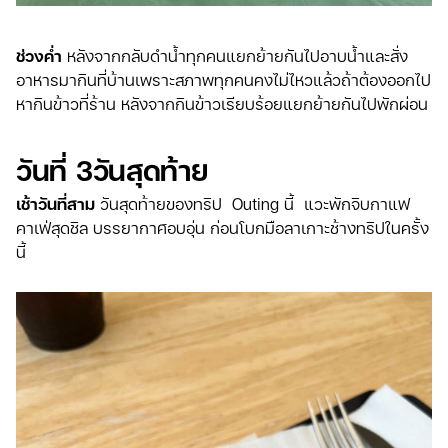
ช่วงค่ำ
หลังจากกลับดำน้ำทุกคนแยกย้ายกันไปอาบน้ำและสั่ง
อาหารมากินที่บ้านเพราะสภาพทุกคนคงไม่ไหวแล้วถ้าต้องออกไป
หากินข้าวที่ร้าน หลังจากกินข้าวเรียบร้อยแยกย้ายกันไปพักผ่อน
วันที่ 3วันสุดท้าย
เช้าวันที่สาม
วันสุดท้ายของทริป
Outing นี้ แวะพักจิบกาแฟ
คาเฟ่สุดชิล บรรยากาศอบอุ่น ก่อนโบกมือลาเกาะช้างทริปในครั้ง
นี้