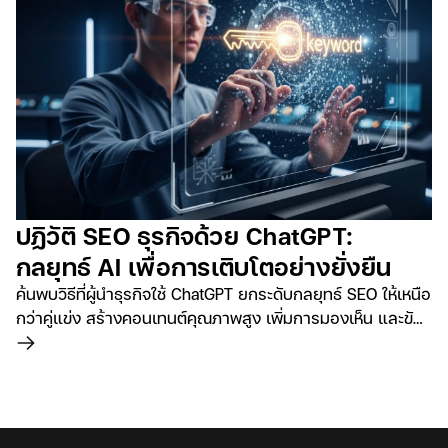
ปฏิวัติ SEO ธุรกิจด้วย ChatGPT:
กลยุทธ์ AI เพื่อการเติบโตอย่างยั่งยืน
ค้นพบวิธีที่ผู้นำธุรกิจใช้ ChatGPT ยกระดับกลยุทธ์ SEO ให้เหนือ
กว่าคู่แข่ง สร้างคอนเทนต์คุณภาพสูง เพิ่มการมองเห็น และขับ
เคลื่อนการเติบโตอย่างก้าวกระโดด พร้อมเทคนิคและตัวอย่าง
อ่านเพิ่มเติม
การใช้งานจริงจากผู้เชี่ยวชาญด้านดิจิทัล