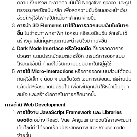
ความเรียบง่าย สะอาดตา เน้นใช้ Negative space และรูป
ทรงเรขาคณิตเป็นหลัก เพื่อลดความซับซ้อนของหน้าเว็บ
ช่วยให้ผู้ใช้โฟกัสไปที่เนื้อหาสำคัญง่ายขึ้น
การนำ 3D Elements มาใช้ในการออกแบบเว็บไซต์มาก
ขึ้น
ไม่ว่าจะภาพกราฟิก ไอคอน หรือแอนิเมชัน สำหรับใช้
สร้างลูกเล่นที่ดูสะดุดตาและน่าสนใจมากยิ่งขึ้น
Dark Mode Interface หรือโหมดมืด
ที่ช่วยลดอาการ
ปวดตา แถมประหยัดแบตเตอรี่อีก เทรนด์การออกแบบ
โหมดสีเข้มนี้ กำลังได้รับความนิยมมากในหมู่ผู้ใช้
การใช้ Micro-Interactions
หรือการออกแบบส่วนโต้ตอบ
กับผู้ใช้เล็ก ๆ น้อย ๆ บนเว็บไซต์ เช่นการเลื่อนเมาส์ผ่านปุ่ม
แล้วมีสีหรือขนาดเปลี่ยนไป เพื่อเพิ่มลูกเล่นให้หน้าเว็บดูน่า
สนใจ และสร้างโอกาสในการคลิกมากขึ้น
ทางด้าน Web Development
การใช้งาน JavaScript Framework และ Libraries
ยอดฮิต
อย่าง React, Vue, Angular มาช่วยให้การพัฒนา
เว็บไซต์ทำได้รวดเร็ว มีประสิทธิภาพ และ Reuse code
ง่ายขึ้น