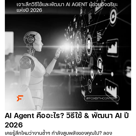
AI Agent คืออะไร? วิธีใช้ & พัฒนา AI ปี
2026
เคยรู้สึกไหมว่างานซ้ำๆ กำลังสูบพลังของคุณไป? ลอง