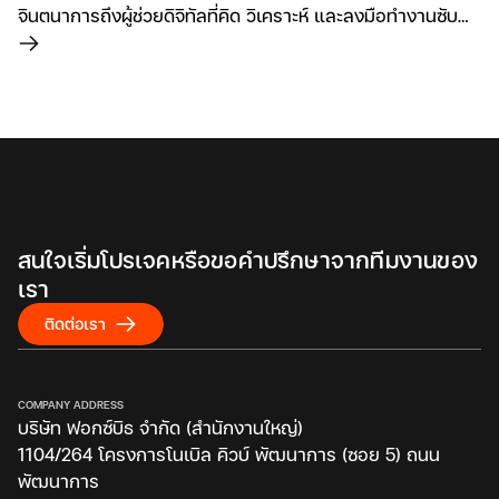
จินตนาการถึงผู้ช่วยดิจิทัลที่คิด วิเคราะห์ และลงมือทำงานซับ
ซ้อนให้คุณได้โดยอัตโนมัติ บทความนี้จะเจาะลึกทุกมิติของ AI
อ่านเพิ่มเติม
Agent ที่จะมาปฏิวัติการทำงานของคุณ
สนใจเริ่มโปรเจคหรือขอคำปรึกษาจากทีมงานของ
เรา
ติดต่อเรา
COMPANY ADDRESS
บริษัท ฟอกซ์บิธ จำกัด (สำนักงานใหญ่)
1104/264 โครงการโนเบิล คิวบ์ พัฒนาการ (ซอย 5) ถนน
พัฒนาการ