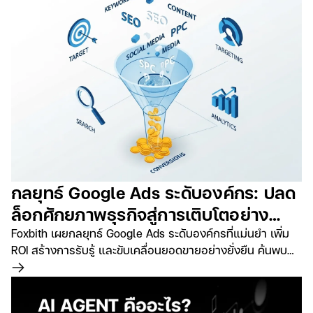
กลยุทธ์ Google Ads ระดับองค์กร: ปลด
ล็อกศักยภาพธุรกิจสู่การเติบโตอย่าง
ยั่งยืน
Foxbith เผยกลยุทธ์ Google Ads ระดับองค์กรที่แม่นยำ เพิ่ม
ROI สร้างการรับรู้ และขับเคลื่อนยอดขายอย่างยั่งยืน ค้นพบ
แนวทางยกระดับธุรกิจของคุณในยุคดิจิทัล
อ่านเพิ่มเติม