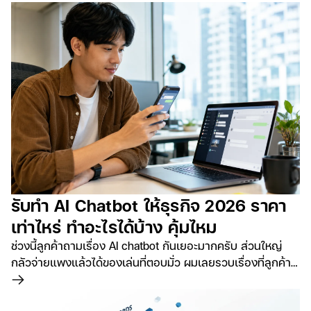
รับทำ AI Chatbot ให้ธุรกิจ 2026 ราคา
เท่าไหร่ ทำอะไรได้บ้าง คุ้มไหม
ช่วงนี้ลูกค้าถามเรื่อง AI chatbot กันเยอะมากครับ ส่วนใหญ่
กลัวจ่ายแพงแล้วได้ของเล่นที่ตอบมั่ว ผมเลยรวบเรื่องที่ลูกค้า
ถามจริงก่อนจ้างมาเล่าให้ฟัง ทั้งสิ่งที่ทำได้จริง อะไรคือ hype
อ่านเพิ่มเติม
ราคาช่วงไหน และวิธีวัดว่าคุ้มไม่คุ้ม